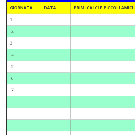
GIORNATA
DATA
PRIMI CALCI E PICCOLI AMICI
1
2
3
4
5
6
7